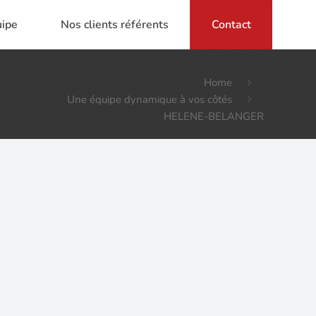
uipe
Nos clients référents
Contact
Home
Une équipe dynamique à vos côtés
HELENE-BELANGER