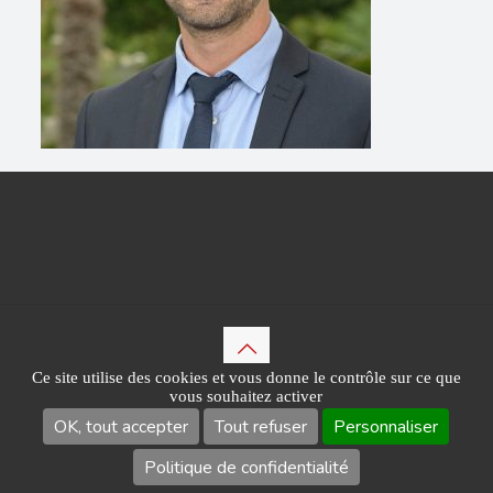
Ce site utilise des cookies et vous donne le contrôle sur ce que
vous souhaitez activer
© 2017 Arnaud David Assurances SARL. Tous droits réservés.
Mentions légales
-
Politique de confidentialité
OK, tout accepter
Tout refuser
Personnaliser
Gestion des Cookies
Politique de confidentialité